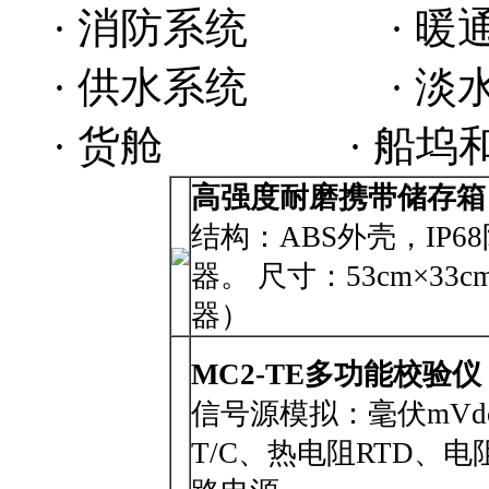
· 消防系统 · 暖
· 供水系统 · 淡
· 货舱 · 船坞
高强度耐磨携带储存箱
结构：ABS外壳，IP
器。 尺寸：53cm×33c
器）
MC2-TE
多功能校验仪
信号源模拟：毫伏mVd
T/C、热电阻RTD、电阻